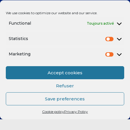
We use cookies to optimize our website and our service.
PARTENAIRES
Functional
Toujours activé
BILLETTERIE
Statistics
Fan Expérience
Marketing
Contactez-nous
Accept cookies
Refuser
POSTS RÉCENTS
Save preferences
Prolongation : Rent a car renouvelle son engagement avec le
Cookie policy
Privacy Policy
RMB !
Akram Naji reste au Rouen Métropole Basket pour la saison