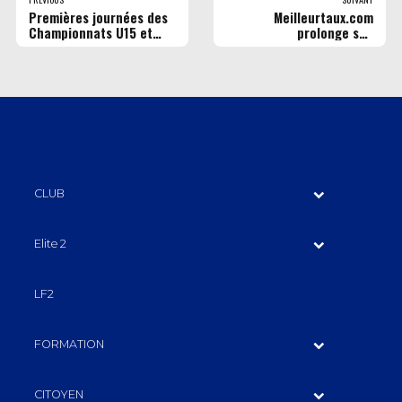
Premières journées des
Meilleurtaux.com
Championnats U15 et
prolonge son
U18 Elite
partenariat
CLUB
Elite 2
LF2
FORMATION
CITOYEN