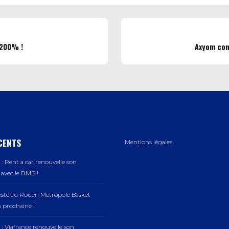
 200% !
Axyom con
CENTS
Mentions légales
: Rent a car renouvelle son
vec le RMB !
este au Rouen Métropole Basket
n prochaine !
: Viafrance renouvelle son