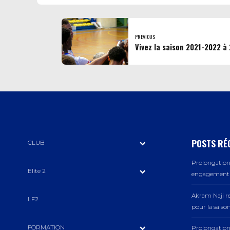
PREVIOUS
Vivez la saison 2021-2022 à
POSTS RÉ
CLUB
Prolongation 
Elite 2
engagement a
Akram Naji r
LF2
pour la saiso
FORMATION
Prolongation 