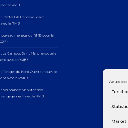
vec le RMB !
: L’hôtel B&B renouvelle son
vec le RMB !
, nouveau meneur du RMB pour la
027 !
 : Le Campus Saint Marc renouvelle
nt avec le RMB !
 : Forages du Nord Ouest renouvelle
nt avec le RMB !
We use cook
n : Normandie Manutention
Functio
on engagement avec le RMB !
Statisti
Market