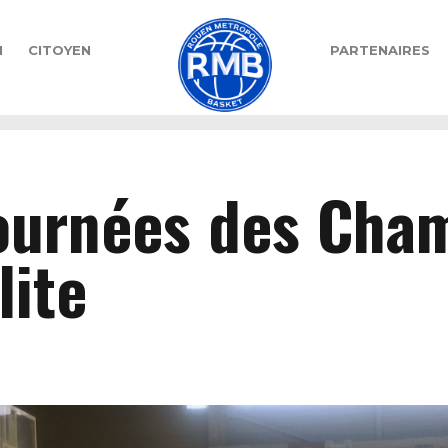
N
CITOYEN
PARTENAIRES
ournées des Cha
lite