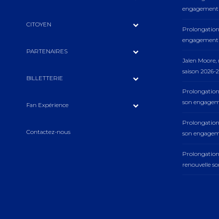
engagement a
CITOYEN
Prolongation 
engagement a
PARTENAIRES
Jalen Moore
saison 2026-2
BILLETTERIE
Prolongation
son engageme
Fan Expérience
Prolongation
Contactez-nous
son engageme
Prolongatio
renouvelle s