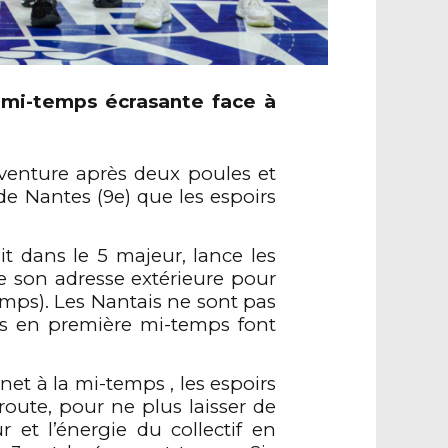
 mi-temps écrasante
face à
venture après deux poules et
e Nantes (9e) que les espoirs
i
t
dans
le
5
majeur
, lance les
e son adresse extérieure pour
temps)
.
Les Nantais ne sont pas
s
en première mi-temps font
net
à la mi-temps , les espoirs
route
, pour ne plus laisser de
ur et l’énergie du collectif en