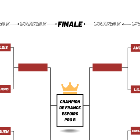
9
9
9
0
0
0