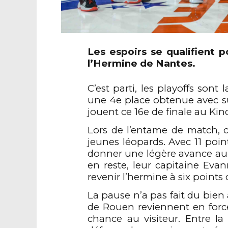
Les espoirs se qualifient 
l’
Hermine
de Nantes.
C’est
parti
, les
playoffs
sont
l
une 4e place
obtenue
avec s
jouent ce 16e de finale au
Kin
Lors de l’entame de match, c
jeunes léopards. Avec 11 poi
donner
une légère avance a
en reste, leur capitaine
Evan
revenir l’hermine à six
points
La
pause
n’a pas fait du bien
de Rouen reviennent en for
chance au visiteur.
E
ntre la