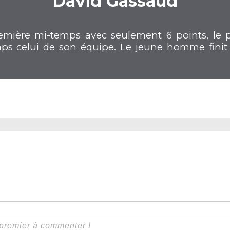
David Gassaud
emière mi-temps avec seulement 6 points, le 
s celui de son équipe. Le jeune homme finit la