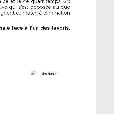
 3e et le 4e quart temps. Six
ctive qui s’est opposée au duo
agnent ce match à élimination
inale
face à
l’un des favoris,