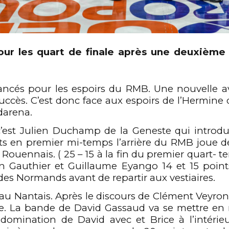
pour les
quart
de finale après une deuxième
0
ancés
pour les espoirs du RMB. Une nouvelle a
1
uccès. C’est donc
face aux
espoirs de l’
Hermine
d
darena
.
2
0
0
0
’est Julien
Duchamp
de la
Geneste
q
ui introdu
nts en premier mi-temps l’arrière du RMB joue d
u
Rouennais
. ( 25 – 15 à la fin du premier quart- 
n Gauthier
et Guillaume
Eyango
14 et 15
point
3
1
1
1
des
Normands
avant de
repartir
aux
vestiaires.
 au Nantais. Après le
discours
de Clément
Veyron
4
2
2
2
ce. La bande de David
Gassaud
va se mettre
en 
 dominatio
n
de David avec et
Brice
à l’intérie