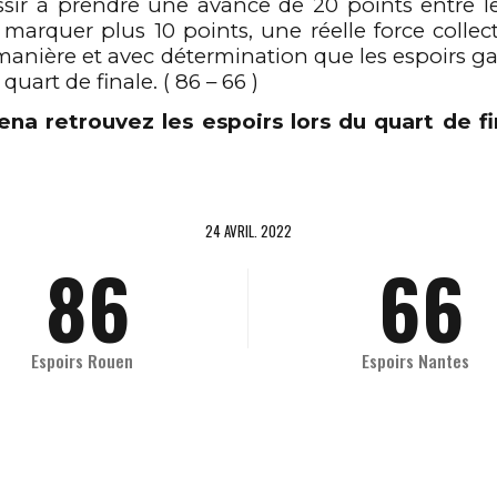
ussir à prendre une avance de 20 points entre le
5
3
3
3
à marquer
p
lus 1
0
points, une réelle force colle
 manière et avec
détermination
que les espoirs g
quart de finale. ( 86 – 66 )
6
4
4
4
ena
retrouvez les e
spoirs
lors du quart de f
7
5
5
5
24 AVRIL. 2022
8
6
6
6
9
7
7
7
Espoirs Rouen
Espoirs Nantes
0
8
8
8