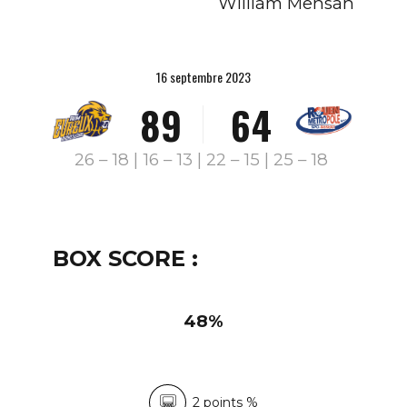
5
6
3
1
William Mensah
6
7
4
2
7
8
5
3
16 septembre 2023
8
9
6
4
9
0
7
5
26 – 18 | 16 – 13 | 22 – 15 | 25 – 18
0
8
6
9
7
BOX SCORE :
0
8
9
48%
0
2 points %