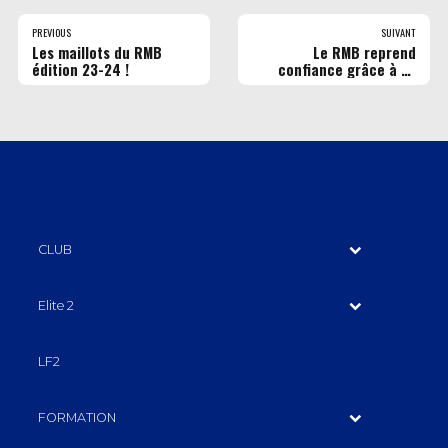
PREVIOUS
SUIVANT
Les maillots du RMB
Le RMB reprend
édition 23-24 !
confiance grâce à sa
victoire en Coupe de
France !
CLUB
Elite 2
LF2
FORMATION