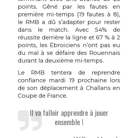
points. Gêné par les fautes en
première mi-temps (19 fautes à 8),
le RMB a dû s’adapter pour rester
dans le match. Avec 54% de
réussite derrière la ligne et 67 % à 2
points, les Ébroïciens n’ont pas eu
du mal à se défaire des Rouennais
0
durant la deuxième mi-temps.
0
1
Le RMB tentera de reprendre
confiance mardi 19 prochaine lors
1
2
de son déplacement à Challans en
Coupe de France.
2
3
0
3
4
1
Il va falloir apprendre à jouer
ensemble !
4
5
2
0