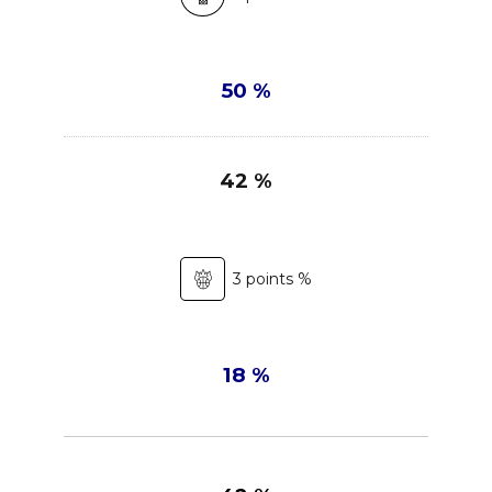
50 %
42 %
3 points %
18 %