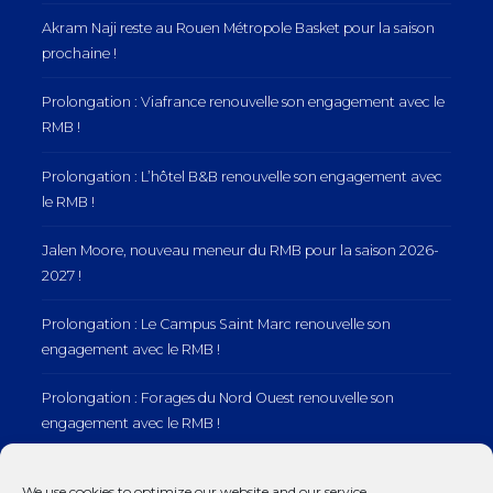
Akram Naji reste au Rouen Métropole Basket pour la saison
prochaine !
Prolongation : Viafrance renouvelle son engagement avec le
RMB !
Prolongation : L’hôtel B&B renouvelle son engagement avec
le RMB !
Jalen Moore, nouveau meneur du RMB pour la saison 2026-
2027 !
Prolongation : Le Campus Saint Marc renouvelle son
engagement avec le RMB !
Prolongation : Forages du Nord Ouest renouvelle son
engagement avec le RMB !
Prolongation : Normandie Manutention renouvelle son
We use cookies to optimize our website and our service.