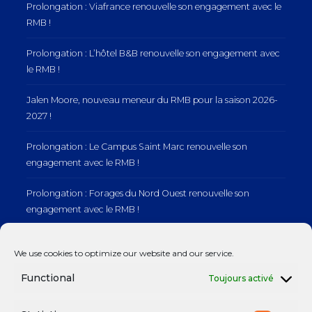
Prolongation : Viafrance renouvelle son engagement avec le
RMB !
Prolongation : L’hôtel B&B renouvelle son engagement avec
le RMB !
Jalen Moore, nouveau meneur du RMB pour la saison 2026-
2027 !
Prolongation : Le Campus Saint Marc renouvelle son
engagement avec le RMB !
Prolongation : Forages du Nord Ouest renouvelle son
engagement avec le RMB !
Prolongation : Normandie Manutention renouvelle son
We use cookies to optimize our website and our service.
engagement avec le RMB !
Functional
Toujours activé