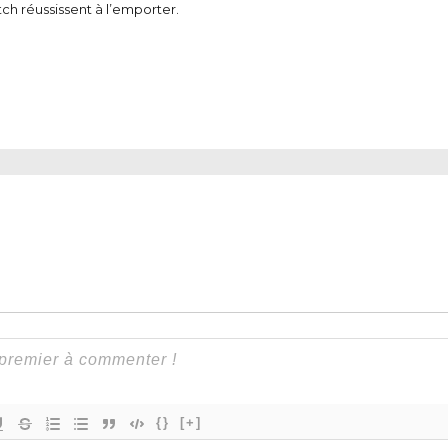
tch réussissent à l’emporter.
0
{}
[+]