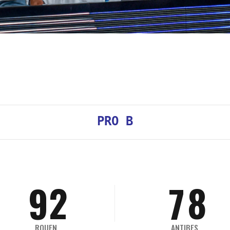
4
2
3
5
3
4
6
4
5
7
0
5
6
PRO B
8
1
6
7
9
2
7
8
ROUEN
ANTIBES