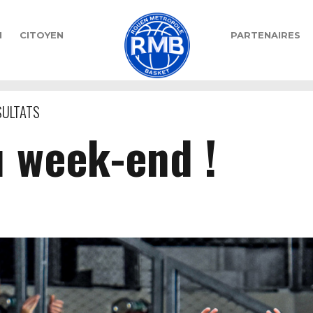
N
CITOYEN
PARTENAIRES
SULTATS
u week-end !