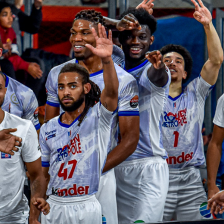
0
1
0
2
0
1
3
1
2