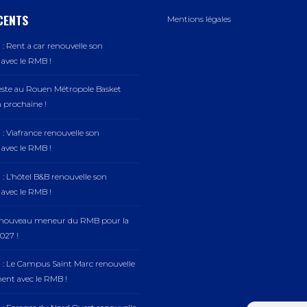
CENTS
Mentions légales
: Rent a car renouvelle son
vec le RMB !
este au Rouen Métropole Basket
n prochaine !
: Viafrance renouvelle son
vec le RMB !
: L’hôtel B&B renouvelle son
vec le RMB !
, nouveau meneur du RMB pour la
027 !
 : Le Campus Saint Marc renouvelle
nt avec le RMB !