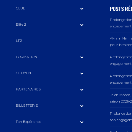
POSTS RÉ
CLUB
Prolongation 
Elite 2
engagement a
Akram Naji r
LF2
pour la saiso
FORMATION
Prolongation 
engagement a
CITOYEN
Prolongation 
engagement a
PARTENAIRES
Jalen Moore
saison 2026-2
BILLETTERIE
Prolongation
son engageme
Fan Expérience