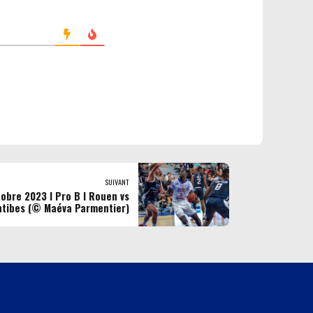
SUIVANT
obre 2023 l Pro B l Rouen vs
ntibes (© Maéva Parmentier)