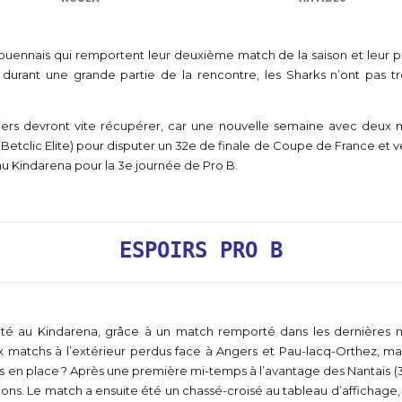
0
3
8
9
4
9
0
Rouennais qui remportent leur deuxième match de la saison et leur 
durant une grande partie de la rencontre, les Sharks n’ont pas tro
5
0
iers devront vite récupérer, car une nouvelle semaine avec deux
Betclic Elite) pour disputer un 32e de finale de Coupe de France et 
u Kindarena pour la 3e journée de Pro B.
6
7
ESPOIRS PRO B
8
bilité au Kindarena, grâce à un match remporté dans les dernières 
 matchs à l’extérieur perdus face à Angers et Pau-lacq-Orthez, ma
9
es en place ? Après une première mi-temps à l’avantage des Nantais (3
ions. Le match a ensuite été un chassé-croisé au tableau d’affichage,