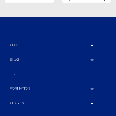
Rouen vs Asa (© Maéva
Parmentier)
CLUB
Elite 2
LF2
FORMATION
CITOYEN