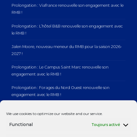
Prolongation : Viafrance renouvelle son engagement avec le
RMB !
Prolongation : L’hôtel B&B renouvelle son engagement avec
le RMB !
Jalen Moore, nouveau meneur du RMB pour la saison 2026-
2027 !
Prolongation : Le Campus Saint Marc renouvelle son
engagement avec le RMB !
Prolongation : Forages du Nord Ouest renouvelle son
engagement avec le RMB !
Prolongation : Normandie Manutention renouvelle son
We use cookies to optimize our website and our service.
engagement avec le RMB !
Functional
Toujours activé