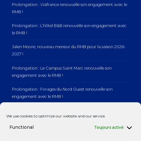
Prolongation : Viafrance renouvelle son engagement avec le
RMB !
Prolongation : L’hôtel B&B renouvelle son engagement avec
le RMB !
Jalen Moore, nouveau meneur du RMB pour la saison 2026-
2027 !
Prolongation : Le Campus Saint Marc renouvelle son
engagement avec le RMB !
Prolongation : Forages du Nord Ouest renouvelle son
engagement avec le RMB !
Prolongation : Normandie Manutention renouvelle son
We use cookies to optimize our website and our service.
engagement avec le RMB !
Functional
Toujours activé