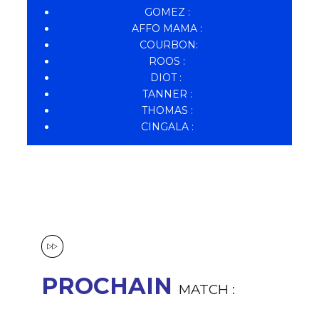
GOMEZ :
AFFO MAMA :
COURBON:
ROOS :
DIOT :
TANNER :
THOMAS :
CINGALA :
PROCHAIN
MATCH :