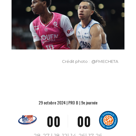
Crédit photo : @FMECHETA
29 octobre 2024 | PRO B | 9e journée
0
0
0
0
1
1
1
1
28-27 | 18-12| 14-26| 17-26