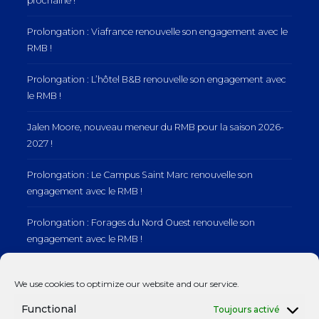
prochaine !
Prolongation : Viafrance renouvelle son engagement avec le
RMB !
Prolongation : L’hôtel B&B renouvelle son engagement avec
le RMB !
Jalen Moore, nouveau meneur du RMB pour la saison 2026-
2027 !
Prolongation : Le Campus Saint Marc renouvelle son
engagement avec le RMB !
Prolongation : Forages du Nord Ouest renouvelle son
engagement avec le RMB !
Prolongation : Normandie Manutention renouvelle son
We use cookies to optimize our website and our service.
engagement avec le RMB !
Functional
Toujours activé