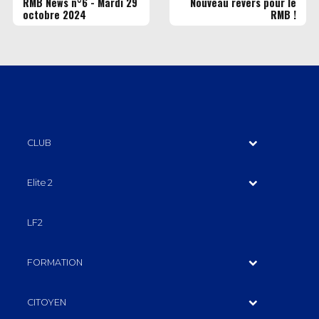
RMB News n°6 - Mardi 29
Nouveau revers pour le
octobre 2024
RMB !
CLUB
Elite 2
LF2
FORMATION
CITOYEN