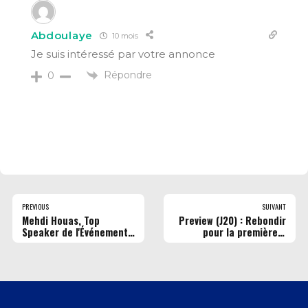
Abdoulaye
10 mois
Je suis intéressé par votre annonce
Répondre
0
PREVIOUS
SUIVANT
Mehdi Houas, Top
Preview (J20) : Rebondir
Speaker de l'Événement
pour la première à
"Les forces vives du
l'extérieur !
territoire"