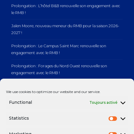
Prolongation : L’hôtel B&B renouvelle son engagement avec
le RMB !
Jalen Moore, nouveau meneur du RMB pour la saison 2026-
2027 !
Prolongation : Le Campus Saint Marc renouvelle son
engagement avec le RMB !
Prolongation : Forages du Nord Ouest renouvelle son
engagement avec le RMB !
Prolongation : Normandie Manutention renouvelle son
We use cookies to optimize our website and our service.
engagement avec le RMB !
Functional
Toujours activé
Statistics
Mentions légales