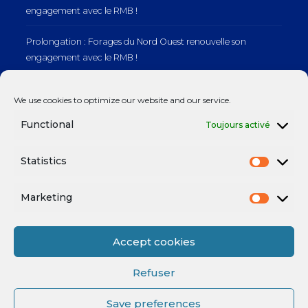
engagement avec le RMB !
Prolongation : Forages du Nord Ouest renouvelle son
engagement avec le RMB !
Prolongation : Normandie Manutention renouvelle son
We use cookies to optimize our website and our service.
engagement avec le RMB !
Functional
Toujours activé
Statistics
Mentions légales
Marketing
Accept cookies
Refuser
Save preferences
Mentions légales