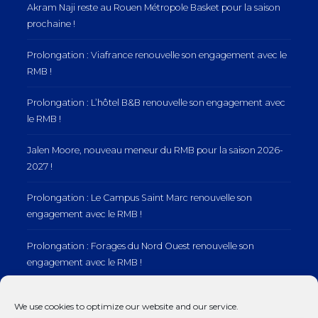
Akram Naji reste au Rouen Métropole Basket pour la saison
prochaine !
Prolongation : Viafrance renouvelle son engagement avec le
RMB !
Prolongation : L’hôtel B&B renouvelle son engagement avec
le RMB !
Jalen Moore, nouveau meneur du RMB pour la saison 2026-
2027 !
Prolongation : Le Campus Saint Marc renouvelle son
engagement avec le RMB !
Prolongation : Forages du Nord Ouest renouvelle son
engagement avec le RMB !
Prolongation : Normandie Manutention renouvelle son
We use cookies to optimize our website and our service.
engagement avec le RMB !