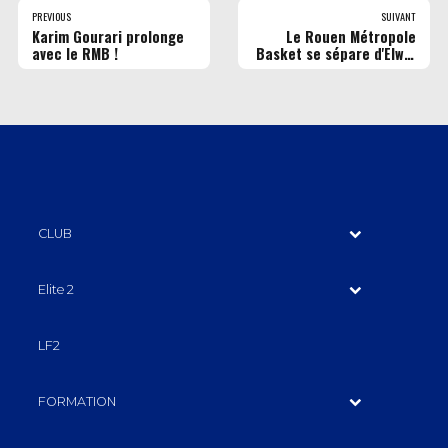
PREVIOUS
SUIVANT
Karim Gourari prolonge
Le Rouen Métropole
avec le RMB !
Basket se sépare d'Elwin
Ndjock !
CLUB
Elite 2
LF2
FORMATION