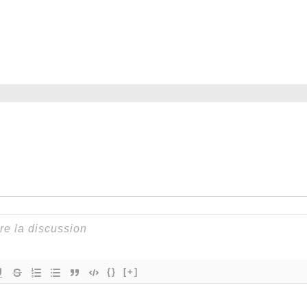
{}
[+]