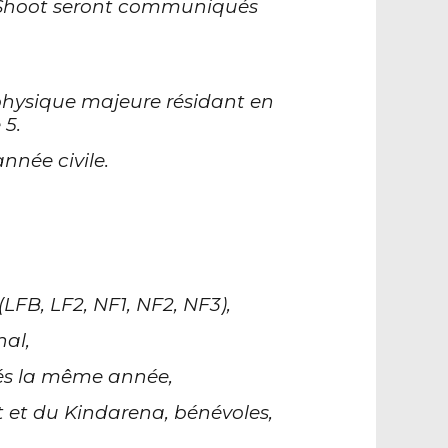
du Shoot seront communiqués
e physique majeure résidant en
 5.
nnée civile.
FB, LF2, NF1, NF2, NF3),
al,
gés la même année,
t et du Kindarena, bénévoles,