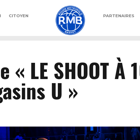
N
CITOYEN
PARTENAIRES
e « LE SHOOT À 
gasins U »