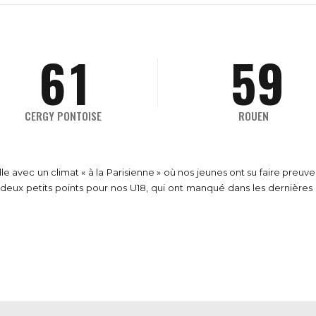
9
0
8
5
0
4
8
0
9
6
1
5
9
0
7
2
6
0
CERGY PONTOISE
ROUEN
8
3
7
le avec un climat « à la Parisienne » où nos jeunes ont su faire preuv
e deux petits points pour nos U18, qui ont manqué dans les dernière
9
4
8
0
5
9