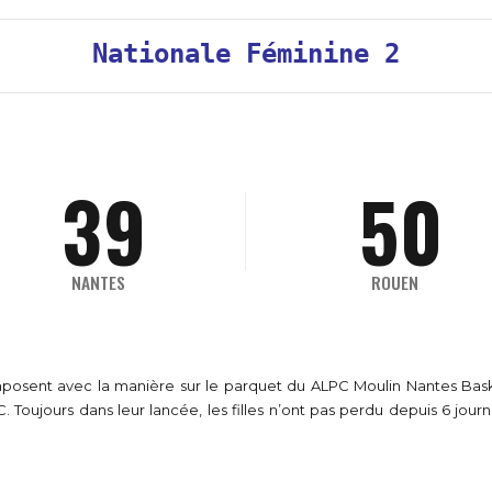
0
5
8
7
0
1
7
3
8
Nationale Féminine 2
6
9
8
1
2
8
4
9
7
0
9
2
0
3
9
5
0
8
0
3
0
1
4
0
6
NANTES
ROUEN
9
4
1
2
0
5
7
0
s’imposent avec la manière sur le parquet du ALPC Moulin Nantes Ba
0
5
2
3
1
 Toujours dans leur lancée, les filles n’ont pas perdu depuis 6 jour
6
8
1