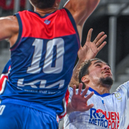
0
0
1
1
0
2
2