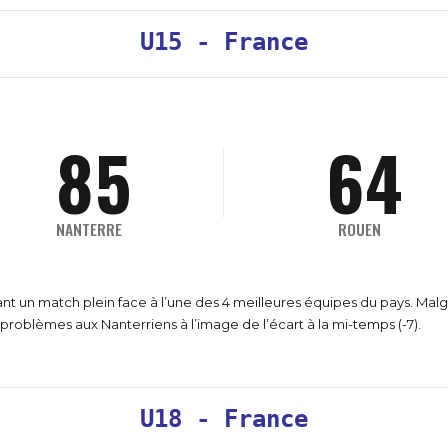
6
3
4
2
7
9
2
U15 - France
7
4
5
3
8
0
0
3
8
5
6
4
9
1
0
4
9
6
7
5
0
NANTERRE
ROUEN
2
1
5
0
7
8
6
sant un match plein face à l’une des 4 meilleures équipes du pays. Mal
3
2
6
problèmes aux Nanterriens à l’image de l’écart à la mi-temps (-7).
8
9
7
4
3
7
U18 - France