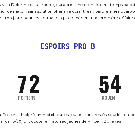
0
1
8
0
7
0
ylvain Delorme et sa troupe, qui après une première mi-temps catastr
4
2
1
ur ce match, sans solution offensive durant les trois premiers quart-t
1
2
de. Trop juste pour les Normands qui concèdent une première défaite à 
9
8
5
0
3
2
2
3
ESPOIRS PRO B
0
9
6
1
4
3
3
4
0
7
2
5
4
4
0
5
8
3
6
5
POITIERS
ROUEN
5
1
6
9
4
7
6
à Poitiers ! Malgré un match où les jeunes sont restés soudés en ce
0
6
2
7
rancs (13/30) ont coûté le match au jeunes de Vincent Bonaves.