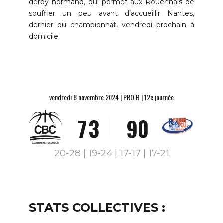
1
3
4
derby normand, qui permet aux Rouennais de
2
4
5
souffler un peu avant d’accueillir Nantes,
dernier du championnat, vendredi prochain à
3
5
6
domicile.
4
0
6
7
5
1
7
8
vendredi 8 novembre 2024 | PRO B | 12e journée
6
2
8
9
7
3
9
0
8
4
0
20-28 | 19-24 | 17-17 | 17-21
9
5
0
6
7
STATS COLLECTIVES :