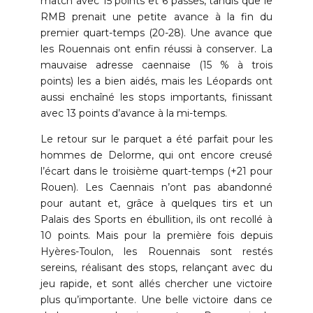
match avec 15 points et 6 passes, tandis que le
RMB prenait une petite avance à la fin du
premier quart-temps (20-28). Une avance que
les Rouennais ont enfin réussi à conserver. La
mauvaise adresse caennaise (15 % à trois
points) les a bien aidés, mais les Léopards ont
aussi enchaîné les stops importants, finissant
avec 13 points d’avance à la mi-temps.
Le retour sur le parquet a été parfait pour les
hommes de Delorme, qui ont encore creusé
l’écart dans le troisième quart-temps (+21 pour
0
Rouen). Les Caennais n’ont pas abandonné
pour autant et, grâce à quelques tirs et un
0
1
Palais des Sports en ébullition, ils ont recollé à
10 points. Mais pour la première fois depuis
1
2
Hyères-Toulon, les Rouennais sont restés
sereins, réalisant des stops, relançant avec du
0
2
3
jeu rapide, et sont allés chercher une victoire
plus qu’importante. Une belle victoire dans ce