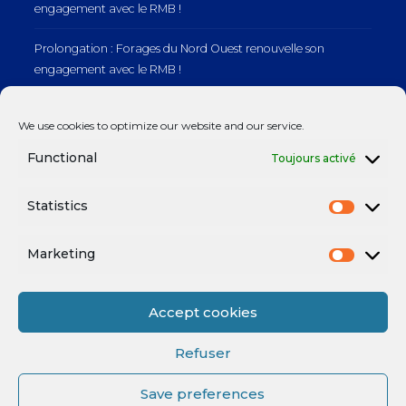
engagement avec le RMB !
Prolongation : Forages du Nord Ouest renouvelle son
engagement avec le RMB !
Prolongation : Normandie Manutention renouvelle son
We use cookies to optimize our website and our service.
engagement avec le RMB !
Functional
Toujours activé
Statistics
Mentions légales
Marketing
Accept cookies
Refuser
Save preferences
Mentions légales