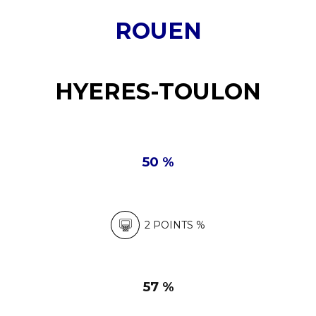
6
ROUEN
7
8
HYERES-TOULON
9
0
50 %
2 POINTS %
57 %