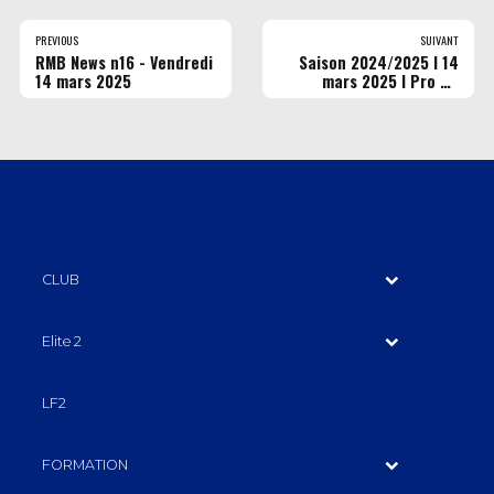
PREVIOUS
SUIVANT
RMB News n16 - Vendredi
Saison 2024/2025 I 14
14 mars 2025
mars 2025 l Pro B l
Rouen vs Hyères-Toulon
(© Maéva Parmentier)
CLUB
Elite 2
LF2
FORMATION