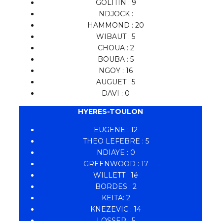
GOLITIN : 9
NDJOCK :
HAMMOND : 20
WIBAUT : 5
CHOUA : 2
BOUBA : 5
NGOY : 16
AUGUET : 5
DAVI : 0
HYERES-TOULON
EUGENE : 12
THEO LEFEBRE : 5
NDIAYE : 0
GREENWOOD : 17
WILLETT : 1é
BORDES : 2
KEITA: 2
KNEZEVIC : 14
LOSSER : 5