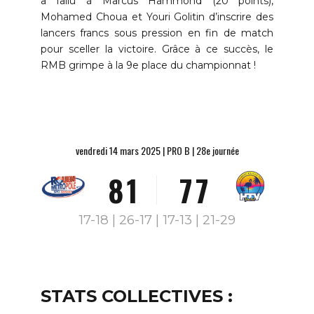
2
1
1
a fallu à Marcus Hammond (20 points),
Mohamed Choua et Youri Golitin d’inscrire des
3
2
2
lancers francs sous pression en fin de match
pour sceller la victoire. Grâce à ce succès, le
4
3
3
RMB grimpe à la 9e place du championnat !
5
4
4
6
5
5
7
0
6
6
vendredi 14 mars 2025 | PRO B | 28e journée
8
1
7
7
9
2
8
8
17-18 | 26-17 | 17-13 | 21-29
0
3
9
9
4
0
0
5
STATS COLLECTIVES :