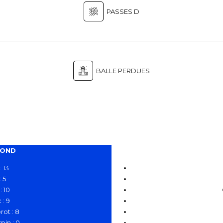
PASSES D
BALLE PERDUES
MOND
: 13
: 5
: 10
c
: 9
rot : 8
pin
: 0