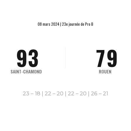
7
1
5
7
8
2
6
8
08 mars 2024 | 23e journée de Pro B
9
3
7
9
0
4
8
0
SAINT-CHAMOND
ROUEN
5
9
23 – 18 | 22 – 20 | 22 – 20 | 26 – 21
6
0