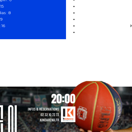
 15
as : 8
 9
 16