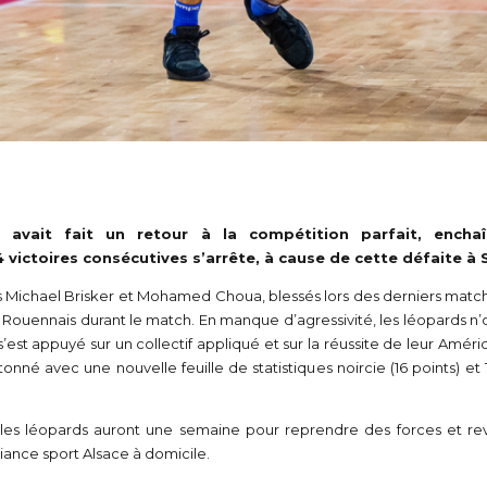
0
0
1
1
2
0
2
3
1
3
avait fait un retour à la compétition parfait, enchaîn
 victoires consécutives s’arrête, à cause de cette défaite 
4
2
4
s Michael Brisker et Mohamed Choua, blessés lors des derniers match
 Rouennais durant le match. En manque d’agressivité, les léopards n’o
5
3
5
est appuyé sur un collectif appliqué et sur la réussite de leur Améri
nné avec une nouvelle feuille de statistiques noircie (16 points) et 
6
0
4
6
, les léopards auront une semaine pour reprendre des forces et 
liance sport Alsace à domicile.