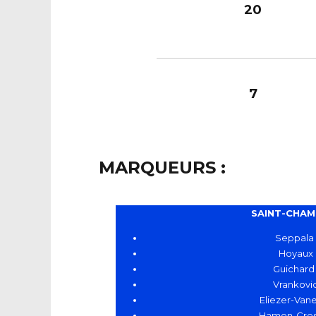
20
7
MARQUEURS :
SAINT-CHA
Seppala
Hoyaux
Guichard
Vrankovi
Eliezer-Vane
Hamon-Cres