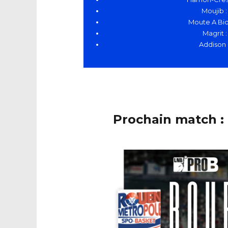
Moujib
:
Moute A Bidi
Magrit :
Addison :
Prochain match :